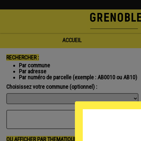
ACCUEIL
RECHERCHER :
Par commune
Par adresse
Par numéro de parcelle (exemple : AB0010 ou AB10)
Choisissez votre commune (optionnel) :
L
OU AFFICHER PAR THEMATIQUE :