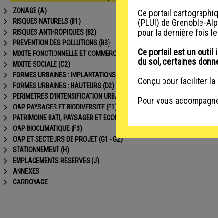
ZONAGE (A)
Ce portail cartographi
Basculer la thématique
RISQUES NATURELS (B1)
(PLUI) de Grenoble-Alp
Basculer la thématique
pour la dernière fois l
RISQUES ANTHROPIQUES (B2)
Basculer la thématique
PREVENTION DES POLLUTIONS (B3)
Basculer la thématique
Ce portail est un outil 
MIXITE FONCTIONNELLE ET COMMERCIALE (C1)
Basculer la thématique
du sol, certaines donné
MIXITE SOCIALE (C2)
Basculer la thématique
FORMES URBAINES : IMPLANTATIONS ET EMPRISES (D1)
Conçu pour faciliter la
Basculer la thématique
FORMES URBAINES : HAUTEURS (D2)
Basculer la thématique
PERIMETRES D'INTENSIFICATION URBAINE (E)
Pour vous accompagner 
Basculer la thématique
OAP PAYSAGES ET BIODIVERSITE (F1)
Basculer la thématique
PATRIMOINE BATI, PAYSAGER ET ECOLOGIQUE (F2)
Basculer la thématique
OAP BIOCLIMATIQUE (F3)
Basculer la thématique
OAP ET SECTEURS DE PROJET (G1 - G2)
Basculer la thématique
STATIONNEMENT (H)
Basculer la thématique
EMPLACEMENTS RESERVES (J)
Basculer la thématique
ANNEXES
Basculer la thématique
CARROYAGE
Basculer la thématique